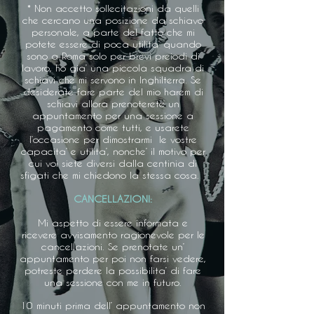
* Non accetto sollecitazioni da quelli
che cercano una posizione da schiavo
personale, a parte del fatto che mi
potete essere di poca utilita’ quando
sono a Roma solo per brevi preiodi di
lavoro, ho gia’ una piccola squadra di
schiavi che mi servono in Inghilterra. Se
desiderate fare parte del mio harem di
schiavi allora prenoterete un
appuntamento per una sessione a
pagamento come tutti, e usarete
l’occasione per dimostrarmi le vostre
capacita’ e utilita’, nonche’ il motivo per
cui voi siete diversi dalla centinia di
sfigati che mi chiedono la stessa cosa. ​
CANCELLAZIONI:
Mi aspetto di essere informata e
ricevere avvisamento ragionevole per le
cancellazioni. Se prenotate un’
appuntamento per poi non farsi vedere,
potreste perdere la possibilita’ di fare
una sessione con me in futuro.
10 minuti prima dell’ appuntamento non