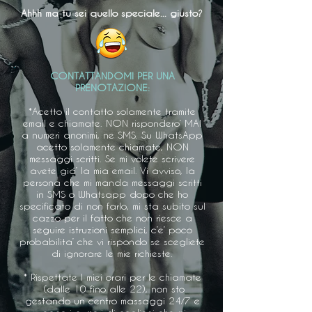
Ahhh ma tu sei quello speciale... giusto?
CONTATTANDOMI PER UNA
PRENOTAZIONE:
*Acetto il contatto solamente tramite
email e chiamate. NON rispondero’ MAI
a numeri anonimi, ne SMS. Su WhatsApp
acetto solamente chiamate, NON
messaggi scritti. Se mi volete scrivere
avete gia’ la mia email. Vi avviso, la
persona che mi manda messaggi scritti
in SMS o Whatsapp dopo che ho
specificato di non farlo, mi sta subito sul
cazzo per il fatto che non riesce a
seguire istruzioni semplici, c’e’ poco
probabilita’ che vi rispondo se scegliete
di ignorare le mie richieste.
* Rispettate I miei orari per le chiamate
(dalle 10 fino alle 22), non sto
gestando un centro massaggi 24/7 e