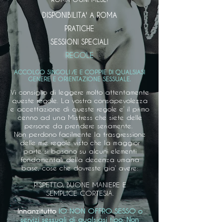
DISPONIBILITA' A ROMA
PRATICHE
SESSIONI SPECIALI
REGOLE
ACCOLGO SINGOLI /E E COPPIE DI QUALSIASI
GENERE E ORIENTAZIONE SESSUALE.
Vi consiglio di leggere molto attentamente
queste regole. La vostra consapevolezza
e accettazione di queste regole e’ il primo
cenno ad una Mistress che siete delle
persone da prendere seriamente. ​
Non perdono facilmente la trasgressione
delle mie regole visto che la maggior
parte si basano su alcuni elementi
fondamentali della decenza umana
base, cose che dovreste gia’ avere:
RISPETTO, BUONE MANIERE E
SEMPLICE CORTESIA.
Innanzitutto
IO NON OFFRO SESSO o
servizi sessuali di qualsiasi tipo. Non