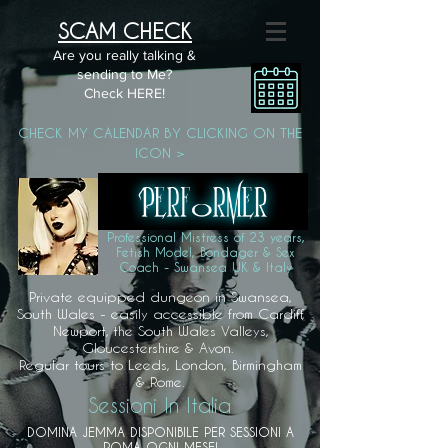
SCAM CHECK
Are you really talking &
sending to Me?
Check HERE!
CHECK MY CALENDAR BY CLICKING ON THE
ICON >
Professional Mistress of 23 years,
Fetish Model, Bondager & Sex
Coach - Swansea UK & Italy
Private equipped dungeon in Swansea,
South Wales - easily accessible from Cardiff,
Newport, the South Wales Valleys,
Gloucestershire & Avon.
Regular tours to Leeds, London, Birmingham
& Rome.
Sessioni In Italia
DOMINA JEMMA DISPONIBILE PER SESSIONI A
ROMA OGNI MESE!