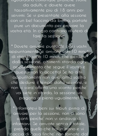
da adulti, e dovete avere
tassativamente più di 18 anni per
servirmi. Se vi presentate alla sessione
con un bel faccino da bimbo, portate
pure un documento per provare la
vostra età. In caso contrario rifiuterò di
fare la sessione.
* Dovete arrivare puntuale per i vostri
appuntamenti! Se arrivate con 10 minuti
di ritardo sono 10 minuti che perdete
dalla sessione, altrimenti ritarda ogni
appuntamento che segue il vostro e
questo non lo accetto! Se ho altri
appuntamenti non avro’ altra scelta
che dedurre il tempo dalla sessione, e
non vi sara’ offerto uno sconto perche’
voi siete in ritardo, la sessione va
pagata a pieno ugualmente!
* Informatevi beni sui tributi prima di
arrivare per la sessione, non ci sono
sconti perche’ non vi andava di
informarvi. Se arrivate senza il totale,
prendo quello che hai in mano e vi
caccio di casa finche’ non tornate dal