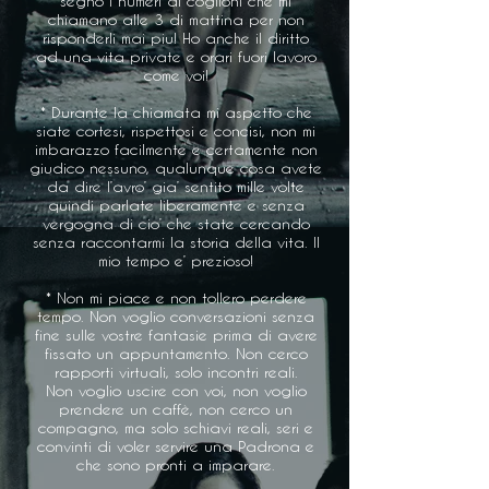
segno i numeri di coglioni che mi
chiamano alle 3 di mattina per non
risponderli mai piu! Ho anche il diritto
ad una vita private e orari fuori lavoro
come voi!
* Durante la chiamata mi aspetto che
siate cortesi, rispettosi e concisi, non mi
imbarazzo facilmente e certamente non
giudico nessuno, qualunque cosa avete
da dire l’avro’ gia’ sentito mille volte
quindi parlate liberamente e senza
vergogna di cio’ che state cercando
senza raccontarmi la storia della vita. Il
mio tempo e’ prezioso​!
* Non mi piace e non tollero perdere
tempo. Non voglio conversazioni senza
fine sulle vostre fantasie prima di avere
fissato un appuntamento. Non cerco
rapporti virtuali, solo incontri reali.
Non voglio uscire con voi, non voglio
prendere un caffè, non cerco un
compagno, ma solo schiavi reali, seri e
convinti di voler servire una Padrona e
che sono pronti a imparare.