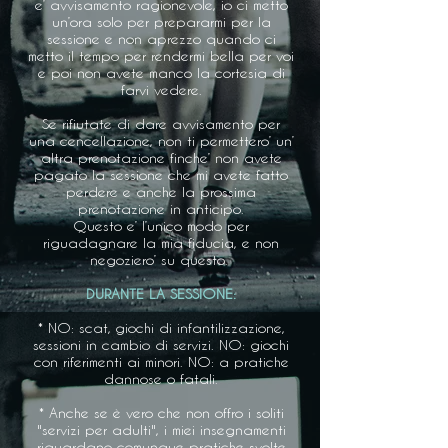
e’ avvisamento ragionevole, io ci metto
un’ora solo per prepararmi per la
sessione e non aprezzo quando ci
metto il tempo per rendermi bella per voi
e poi non avete manco la cortesia di
farvi vedere.
Se rifiutate di dare avvisamento per
una cencellazione, non ti permettero’ un’
altra prenotazione finche’ non avete
pagato la sessione che mi avete fatto
perdere e anche la prossima
prenotazione in anticipo.
Questo e’ l’unico modo per
riguadagnare la mia fiducia, e non
negoziero’ su questo. ​​
DURANTE LA SESSIONE:
* NO: scat, giochi di infantilizzazione,
sessioni in cambio di servizi. NO: giochi
con riferimenti ai minori. NO: a pratiche
dannose o fatali.
* Anche se è vero che non offro i soliti
"servizi per adulti", i miei insegnamenti
riguardano comunque pratiche svolte