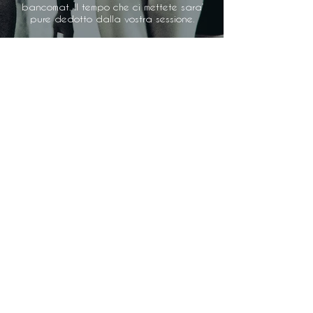
bancomat. Il tempo che ci mettete sara’
pure dedotto dalla vostra sessione.
* Non faro’ mai sessioni con chiunque
che io credo sia sotto l’influenza di
sostanze stupafacenti, compreso l’alcol.
Non mi contattate se non siete
consapevoli del vostro ruolo. Richiedo il
massimo rispetto, sempre. Dovrete
dimostrare che sapete come si tratta
una vera Mitsress, e che intendete
partecipare alle vostre sessioni con me
seriamente.
IL TRIBUTO
TOUR NEL TERRITORIO ITALIANO
LISTA DESIDERI
WEB CAM
FAQ