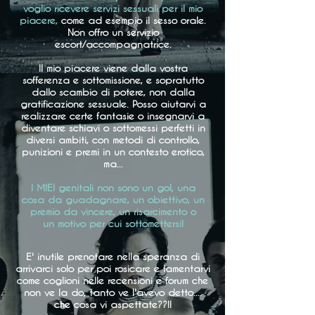
voglio ricevere servizi sessuali per il mio
piacere,
come ad esempio il sesso orale.
Non offro un servizio
escort/accompagnatrice.
Il mio piacere viene dalla vostra
sofferenza e sottomissione, e sopratutto
dallo scambio di potere, non dalla
gratificazione sessuale. Posso aiutarvi a
realizzare certe fantasie o insegnarvi a
diventare schiavi o sottomessi perfetti in
diversi ambiti, con metodi di controllo,
punizioni e premi in un contesto erotico,
ma...
I MIEI genitali non sono un gol, una
cosa da guadagnare, un obiettivo, un
premio da vincere, un risarcimento o
un motivo per cui sottomettersi!
E' inutile prenotare nella speranza di
arrivarci solo per poi rosicare e lamentarvi
come coglioni nelle recensioni e forum che
non ve la do, tanto ve l'avevo detto....
che cosa vi aspettate??!!